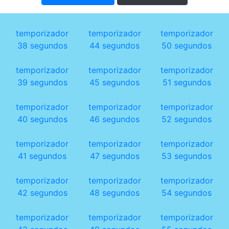
temporizador
temporizador
temporizador
38 segundos
44 segundos
50 segundos
temporizador
temporizador
temporizador
39 segundos
45 segundos
51 segundos
temporizador
temporizador
temporizador
40 segundos
46 segundos
52 segundos
temporizador
temporizador
temporizador
41 segundos
47 segundos
53 segundos
temporizador
temporizador
temporizador
42 segundos
48 segundos
54 segundos
temporizador
temporizador
temporizador