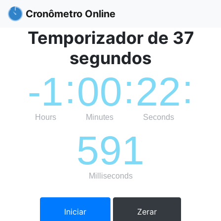
Cronômetro Online
Temporizador de 37
segundos
:
:
:
-1
00
22
Hours
Minutes
Seconds
515
Milliseconds
Iniciar
Zerar